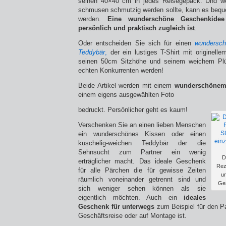
seinen 40×40 cm in jedes Reisegepäck. Und w
schmusen schmutzig werden sollte, kann es beq
werden.
Eine wunderschöne Geschenkidee
persönlich und praktisch zugleich ist
.
Oder entscheiden Sie sich für einen
wundersch
Teddybär
,
der ein lustiges T-Shirt mit originelle
seinen 50cm Sitzhöhe und seinem weichem Plü
echten Konkurrenten werden!
Beide Artikel werden mit einem
wunderschönem 
einem eigens ausgewählten Foto
bedruckt. Persönlicher geht es kaum!
Verschenken Sie an einen lieben Menschen
ein wunderschönes Kissen oder einen
kuschelig-weichen Teddybär der die
Sehnsucht zum Partner ein wenig
D
erträglicher macht. Das ideale Geschenk
Rez
für alle Pärchen die für gewisse Zeiten
un
räumlich voneinander getrennt sind und
Ges
sich weniger sehen können als sie
eigentlich möchten. Auch ein
ideales
Geschenk für unterwegs
zum Beispiel für den Pa
Geschäftsreise oder auf Montage ist.