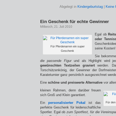
Abgelegt in
Kindergeburtstag
|
Keine
Ein Geschenk für echte Gewinner
Mittwoch, 21. Juli 2010
Egal ob
Reits
oder Tenniss
Geschenkideen
Für Pferdenarren ein super
seine Kosten!
Geschenk
Sie bekomm
die passende Figur
und als Highlight wird j
gewünschten Textzeilen graviert
werden. Da
Torschützenkönig, der Gewinner der Dorfmeiste
Karateturnier ganz persönlich ausgezeichnet werd
Eine
schöne und preiswerte Alternative
vor alle
kleinen Rahmen, denn darüber freuen
sich Groß und Klein garantiert.
Ein
personalisierter Pokal
ist das
Für den 
perfekte Geschenk für leidenschaftliche
Sportler. Egal ob
zum Sportfest, für die
Vereinspa