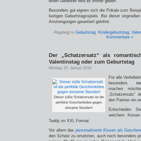
einen Gewinner wird es immer geben.
Besonders gut eignen sich die Pokale zum Beispi
lustigen Geburtstagsspiels. Bei dieser originell
Anstrengungen garantiert gelohnt.
Abgelegt in
Geburtstag
,
Kindergeburtstag
,
Vater
Kommentare »
Der „Schatzersatz“ als romantis
Valentinstag oder zum Geburtstag
Montag, 25. Januar 2010
Für alle Verliebt
besonders
r
machen möchte
„Schatzersatz“ 
Dieser süße Schatzersatz ist die
den Partner ein w
perfekte Geschenkidee gegen
einsame Stunden!
Entscheiden S
weichem Kissen
Teddy im XXL Format.
Vor allem das
personalisierte Kissen als Geschen
den Schatz zu ersetzten, auch noch besonders pr