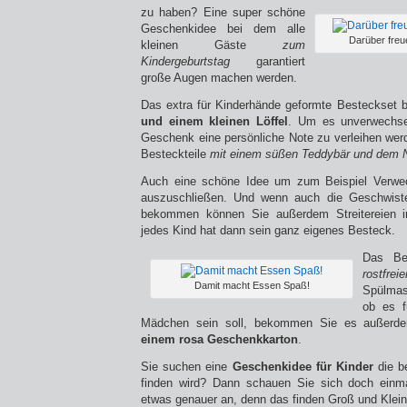
zu haben? Eine super schöne
Geschenkidee bei dem alle
Darüber freu
kleinen Gäste
zum
Kindergeburtstag
garantiert
große Augen machen werden.
Das extra für Kinderhände geformte Besteckset 
und einem kleinen Löffel
. Um es unverwechs
Geschenk eine persönliche Note zu verleihen werd
Besteckteile
mit einem süßen Teddybär und dem N
Auch eine schöne Idee um zum Beispiel Verwec
auszuschließen. Und wenn auch die Geschwiste
bekommen können Sie außerdem Streitereien i
jedes Kind hat dann sein ganz eigenes Besteck.
Das Be
rostfrei
Damit macht Essen Spaß!
Spülma
ob es f
Mädchen sein soll, bekommen Sie es außer
einem rosa Geschenkkarton
.
Sie suchen eine
Geschenkidee für Kinder
die be
finden wird? Dann schauen Sie sich doch einm
etwas genauer an, denn das finden Groß und Klein 