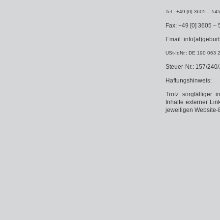
Tel.: +49 [0] 3605 – 54
Fax: +49 [0] 3605 –
Email: info(at)gebu
USt-IdNr.: DE 190 063 
Steuer-Nr.: 157/240
Haftungshinweis:
Trotz sorgfältiger 
Inhalte externer Lin
jeweiligen Website-B