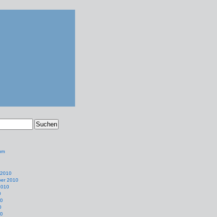
um
 2010
er 2010
2010
0
10
0
10