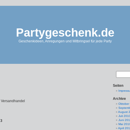
Partygeschenk.de
Geschenkideen, Anregungen und Mitbringsel für jede Party
Seiten
Impress
Archive
& Versandhandel
Oktober
Septemb
August 
Juli 201
Juni 20
 3
Mai 201
April 20