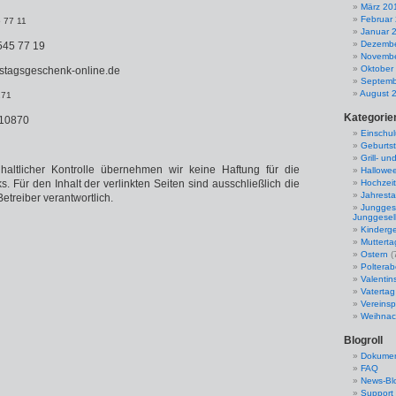
März 20
Februar
5 77 11
Januar 
Dezembe
 545 77 19
Novembe
Oktober
rtstagsgeschenk-online.de
Septemb
August 
271
Kategorie
/10870
Einschu
Geburts
Grill- u
inhaltlicher Kontrolle übernehmen wir keine Haftung für die
Hallowe
ks. Für den Inhalt der verlinkten Seiten sind ausschließlich die
Hochzeit
Jahrest
etreiber verantwortlich.
Jungges
Junggesel
Kinderge
Mutterta
Ostern
(
Poltera
Valentin
Vatertag
Vereinsp
Weihnac
Blogroll
Dokumen
FAQ
News-Bl
Support