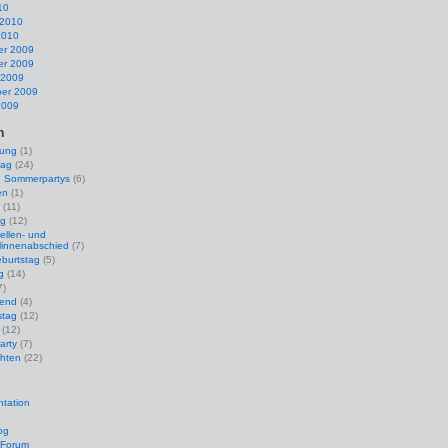
10
 2010
2010
r 2009
r 2009
 2009
er 2009
2009
n
lung
(1)
tag
(24)
nd Sommerpartys
(6)
en
(1)
(11)
ag
(12)
ellen- und
linnenabschied
(7)
burtstag
(5)
g
(14)
7)
bend
(4)
stag
(12)
(12)
arty
(7)
hten
(22)
tation
og
 Forum